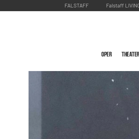
FALSTAFF
Falstaff LIVIN
OPER
THEATE