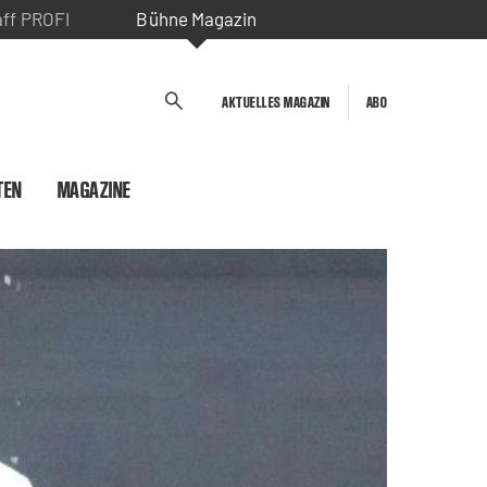
aff PROFI
Bühne Magazin
AKTUELLES MAGAZIN
ABO
TEN
MAGAZINE