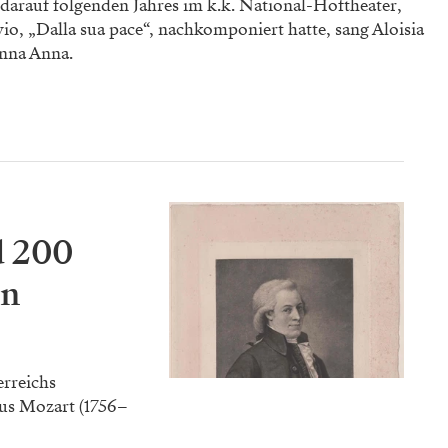
darauf folgenden Jahres im k.k. National-Hoftheater,
vio, „Dalla sua pace“, nachkomponiert hatte, sang Aloisia
nna Anna.
d 200
in
erreichs
s Mozart (1756–