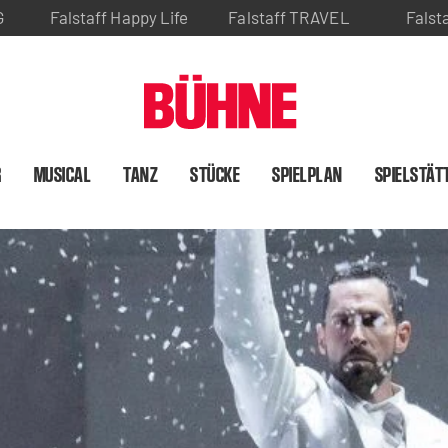
G
Falstaff Happy Life
Falstaff TRAVEL
Falst
R
MUSICAL
TANZ
STÜCKE
SPIELPLAN
SPIELSTÄT