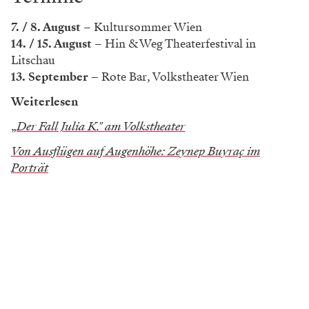
7. / 8. August
– Kultursommer Wien
14. / 15. August
– Hin & Weg Theaterfestival in
Litschau
13. September
– Rote Bar, Volkstheater Wien
Weiterlesen
„
Der Fall Julia K." am Volkstheater
Von Ausflügen auf Augenhöhe: Zeynep Buyraç im
Porträt