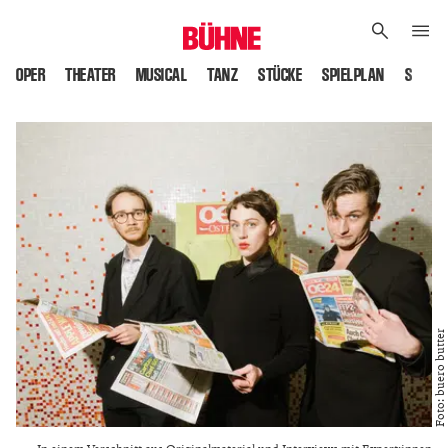
OPER
THEATER
MUSICAL
TANZ
STÜCKE
SPIELPLAN
SPIELS
Foto: buero butter