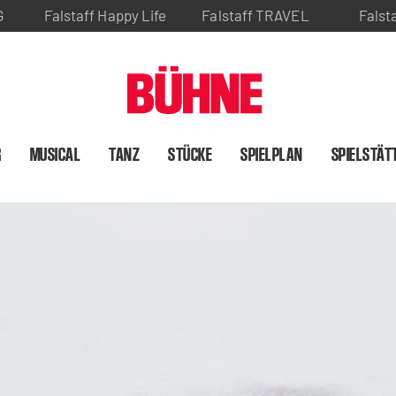
G
Falstaff Happy Life
Falstaff TRAVEL
Falst
R
MUSICAL
TANZ
STÜCKE
SPIELPLAN
SPIELSTÄT