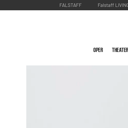
FALSTAFF
Falstaff LIVIN
OPER
THEATE