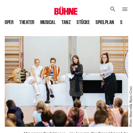
OPER
THEATER
MUSICAL
TANZ
STÜCKE
SPIELPLAN
SPIELS
Foto: Marcella Ruiz-Cruz