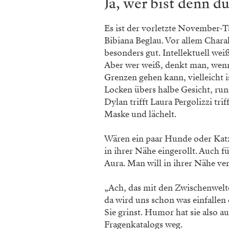
Ja, wer bist denn d
Es ist der vorletzte November-T
Bibiana Beglau. Vor allem Charak
besonders gut. Intellektuell wei
Aber wer weiß, denkt man, wenn
Grenzen gehen kann, vielleicht is
Locken übers halbe Gesicht, ru
Dylan trifft Laura Pergolizzi tri
Maske und lächelt.
Wären ein paar Hunde oder Katz
in ihrer Nähe eingerollt. Auch f
Aura. Man will in ihrer Nähe ver
„Ach, das mit den Zwischenwelten
da wird uns schon was einfallen 
Sie grinst. Humor hat sie also a
Fragenkatalogs weg.