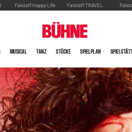
G
Falstaff Happy Life
Falstaff TRAVEL
Falst
R
MUSICAL
TANZ
STÜCKE
SPIELPLAN
SPIELSTÄT