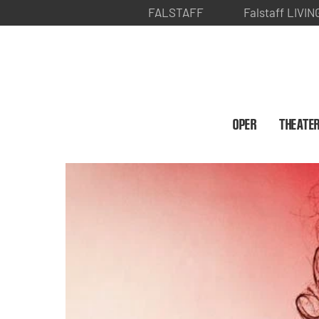
FALSTAFF
Falstaff LIVIN
OPER
THEATE