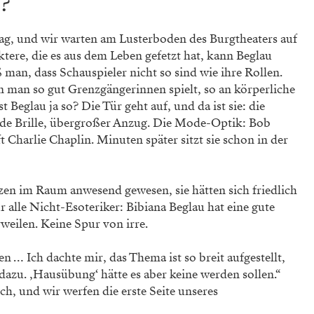
u?
ag, und wir warten am Lusterboden des Burgtheaters auf
tere, die es aus dem Leben gefetzt hat, kann Beglau
ß man, dass Schauspieler nicht so sind wie ihre Rollen.
 man so gut Grenzgängerinnen spielt, so an körperliche
t Beglau ja so? Die Tür geht auf, und da ist sie: die
nde Brille, übergroßer Anzug. Die Mode-Optik: Bob
fft Charlie Chaplin. Minuten später sitzt sie schon in der
en im Raum anwesend gewesen, sie hätten sich friedlich
ür alle Nicht-Esoteriker: Bibiana Beglau hat eine gute
weilen. Keine Spur von irre.
 … Ich dachte mir, das Thema ist so breit aufgestellt,
dazu. ‚Hausübung‘ hätte es aber keine werden sollen.“
uch, und wir werfen die erste Seite unseres