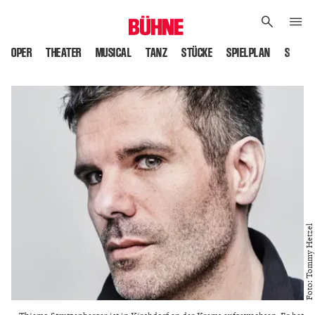
OPER
THEATER
MUSICAL
TANZ
STÜCKE
SPIELPLAN
SPIELS
Foto: Tommy Hetzel