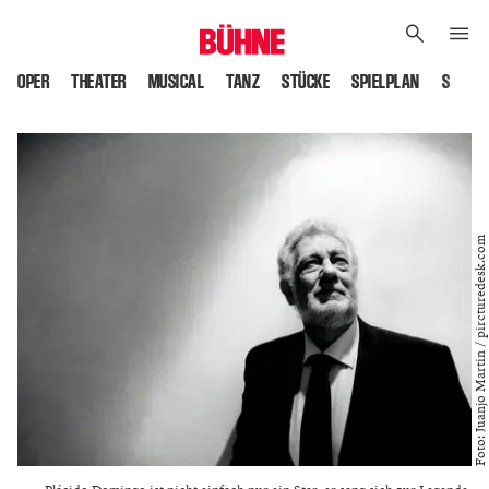
OPER
THEATER
MUSICAL
TANZ
STÜCKE
SPIELPLAN
SPIELS
Foto: Juanjo Martin / pircturedesk.com