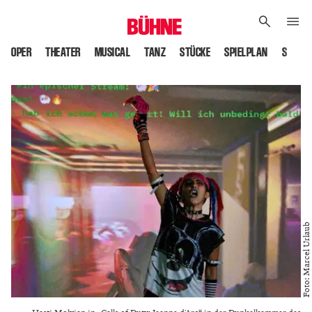
OPER
THEATER
MUSICAL
TANZ
STÜCKE
SPIELPLAN
SPIELS
Foto: Marcel Urlaub