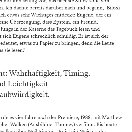
i mir und schlug vor, das nächste Stück solle von
. Ich dachte bereits darüber nach und begann, ‚Biloxi
ich etwas sehr Wichtiges entdeckt: Eugene, der ein
seine Überzeugung, dass Epstein, ein Freund,
n Jungs in der Kaserne das Tagebuch lesen und
t sich Eugene schrecklich schuldig. Er ist sich der
edeutet, etwas zu Papier zu bringen, denn die Leute
s sie lesen.“
t: Wahrhaftigkeit, Timing,
d Leichtigkeit
laubwürdigkeit.
urde es vier Jahre nach der Premiere, 1988, mit Matthew
pher Walken (Ausbildner Toomey) verfilmt. Bis heute
ken über Neil Simon: „Er ist ein Meister, der