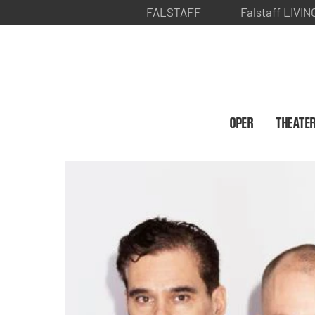
FALSTAFF
Falstaff LIVIN
OPER
THEATE