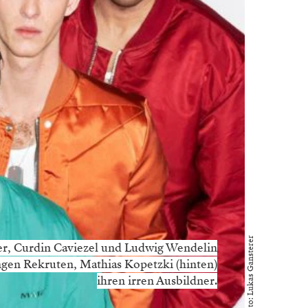
Foto: Lukas Gansterer
er, Curdin Caviezel und Ludwig Wendelin
ungen Rekruten, Mathias Kopetzki (hinten)
ihren irren Ausbildner.