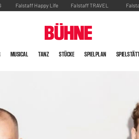
G
Falstaff Happy Life
Falstaff TRAVEL
Falst
R
MUSICAL
TANZ
STÜCKE
SPIELPLAN
SPIELSTÄT