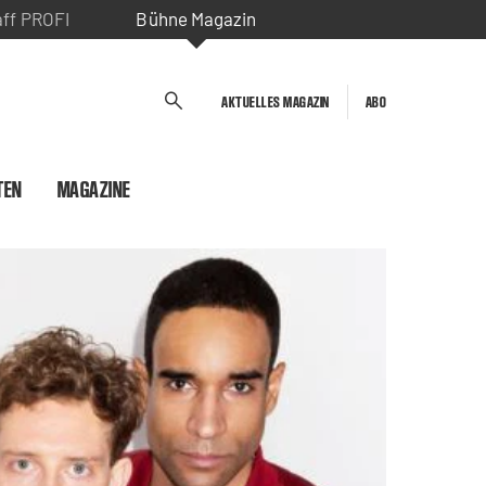
aff PROFI
Bühne Magazin
AKTUELLES MAGAZIN
ABO
TEN
MAGAZINE