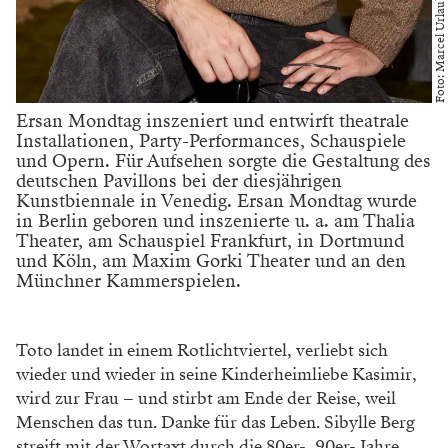
Foto: Marcel Urlaub
Ersan Mondtag inszeniert und entwirft theatrale
Installationen, Party-Performances, Schauspiele
und Opern. Für Aufsehen sorgte die Gestaltung des
deutschen Pavillons bei der diesjährigen
Kunstbiennale in Venedig. Ersan Mondtag wurde
in Berlin geboren und inszenierte u. a. am Thalia
Theater, am Schauspiel Frankfurt, in Dortmund
und Köln, am Maxim Gorki Theater und an den
Münchner Kammerspielen.
Toto landet in einem Rotlichtviertel, verliebt sich
wieder und wieder in seine Kinderheimliebe Kasimir,
wird zur Frau – und stirbt am Ende der Reise, weil
Menschen das tun. Danke für das Leben. Sibylle Berg
streift mit der Wortaxt durch die 80er-, 90er- Jahre