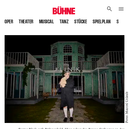
OPER
THEATER
MUSICAL
TANZ
STÜCKE
SPIELPLAN
SPIELS
Foto: Marcel Urlaub