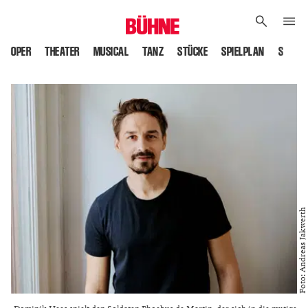
OPER
THEATER
MUSICAL
TANZ
STÜCKE
SPIELPLAN
SPIELS
Foto: Andreas Jakwerth