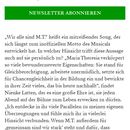
NEWSLETTER ABONNIEREN
„Wir alle sind M.T.“ heißt ein mitreißender
Song, der
sich längst zum inoffiziellen Motto
des Musicals
entwickelt hat. In welcher Hin
sicht trifft diese Aussage
auch auf sie persön
lich zu? „Maria Theresia verkörpert
so viele
bewundernswerte Eigenschaften: Sie stand
für
Gleichberechtigung, arbeitete unermüdlich,
setzte sich
für Chancengleichheit in der Bil
dung ein und bewirkte
in ihrer Zeit vieles, das
bis heute nachhallt“, findet
Nienke Latten, der
es eine große Ehre ist, sie jeden
Abend auf der
Bühne zum Leben erwecken zu dürfen.
„Ich ent
decke in ihr viele Parallelen zu meinen eigenen
Überzeugungen und fühle mich ihr in vielerlei
Hinsicht verbunden. Wenn M.T. außerdem für
,gemeinsam sind wir stark‘ steht und dafür, dass