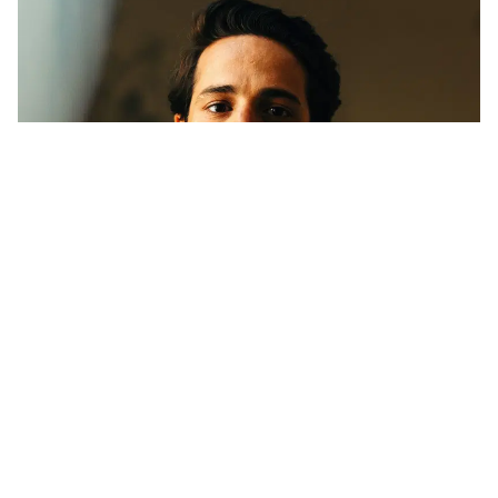
Vereinigte Bühnen Wien
First Husband
Fürsorglicher Vater. Erfolgreicher Geschäftsmann.
Untreuer Womanizer. Fabio Diso spielt in...