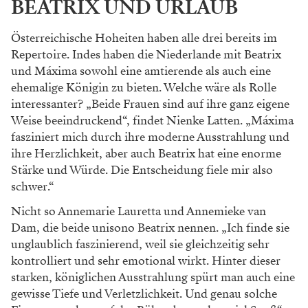
BEATRIX UND URLAUB
Österreichische Hoheiten haben alle drei bereits
im
Repertoire. Indes haben die Niederlande mit
Beatrix
und Máxima sowohl eine amtierende als
auch eine
ehemalige Königin zu bieten. Welche
wäre als Rolle
interessanter? „Beide Frauen sind
auf ihre ganz eigene
Weise beeindruckend“,
findet Nienke Latten. „Máxima
fasziniert mich
durch ihre moderne Ausstrahlung und
ihre
Herzlichkeit, aber auch Beatrix hat eine enorme
Stärke und Würde. Die Entscheidung fiele mir
also
schwer.“
Nicht so Annemarie Lauretta
und Annemieke van
Dam, die beide unisono
Beatrix nennen. „Ich finde sie
unglaublich fas
zinierend, weil sie gleichzeitig sehr
kontrolliert
und sehr emotional wirkt. Hinter dieser
starken,
königlichen Ausstrahlung spürt man auch eine
gewisse Tiefe und Verletzlichkeit. Und genau
solche