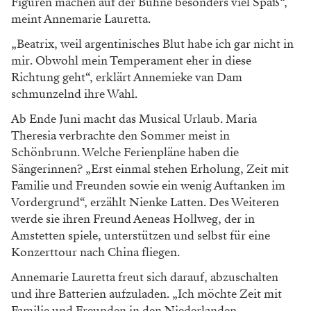
Figuren machen auf der Bühne besonders
viel Spaß“,
meint Annemarie Lauretta.
„Beatrix,
weil argentinisches Blut habe ich gar nicht in
mir. Obwohl mein Temperament eher in diese
Richtung geht“, erklärt Annemieke van Dam
schmunzelnd ihre Wahl.
Ab Ende Juni macht das Musical Urlaub.
Maria
Theresia verbrachte den Sommer meist
in
Schönbrunn. Welche Ferienpläne haben die
Sängerinnen? „Erst einmal stehen Erholung, Zeit
mit
Familie und Freunden sowie ein wenig Auf
tanken im
Vordergrund“, erzählt Nienke Latten.
Des Weiteren
werde sie ihren Freund Aeneas
Hollweg, der in
Amstetten spiele, unterstützen
und selbst für eine
Konzerttour nach China
fliegen.
Annemarie Lauretta freut sich darauf,
abzuschalten
und ihre Batterien aufzuladen. „Ich
möchte Zeit mit
Familie und Freunden in den
Niederlanden