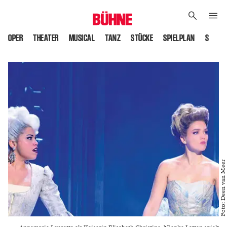
OPER
THEATER
MUSICAL
TANZ
STÜCKE
SPIELPLAN
SPIELS
Foto: Deen van Meer