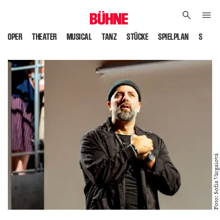
OPER
THEATER
MUSICAL
TANZ
STÜCKE
SPIELPLAN
SPIELS
Foto: Sofia Vargaiová