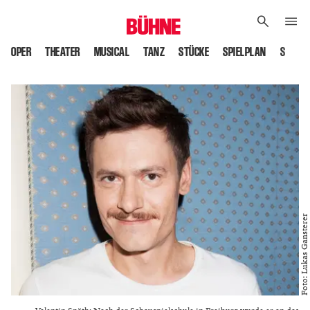
OPER
THEATER
MUSICAL
TANZ
STÜCKE
SPIELPLAN
SPIELS
Foto: Lukas Gansterer