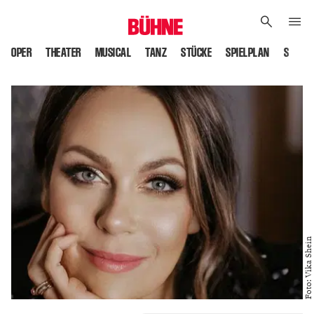
OPER
THEATER
MUSICAL
TANZ
STÜCKE
SPIELPLAN
SPIELS
Foto: Vika Shein