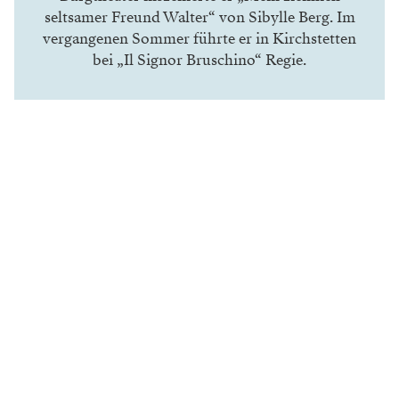
seltsamer Freund Walter“
von Sibylle Berg. Im
vergangenen Sommer führte er in Kirchstetten
bei
„Il Signor Bruschino“
Regie.