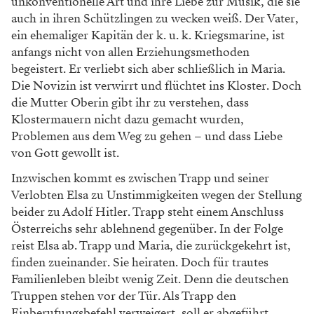
unkonventionelle Art und ihre Liebe zur Musik, die sie
auch in ihren Schützlingen zu wecken weiß. Der Vater,
ein ehemaliger Kapitän der k. u. k. Kriegsmarine, ist
anfangs nicht von allen Erziehungsmethoden
begeistert. Er verliebt sich aber schließlich in Maria.
Die Novizin ist verwirrt und flüchtet ins Kloster. Doch
die Mutter Oberin gibt ihr zu verstehen, dass
Klostermauern nicht dazu gemacht wurden,
Problemen aus dem Weg zu gehen – und dass Liebe
von Gott gewollt ist.
Inzwischen kommt es zwischen Trapp und seiner
Verlobten Elsa zu Unstimmigkeiten wegen der Stellung
beider zu Adolf Hitler. Trapp steht einem Anschluss
Österreichs sehr ablehnend gegenüber. In der Folge
reist Elsa ab. Trapp und Maria, die zurückgekehrt ist,
finden zueinander. Sie heiraten. Doch für trautes
Familienleben bleibt wenig Zeit. Denn die deutschen
Truppen stehen vor der Tür. Als Trapp den
Einberufungsbefehl verweigert, soll er abgeführt