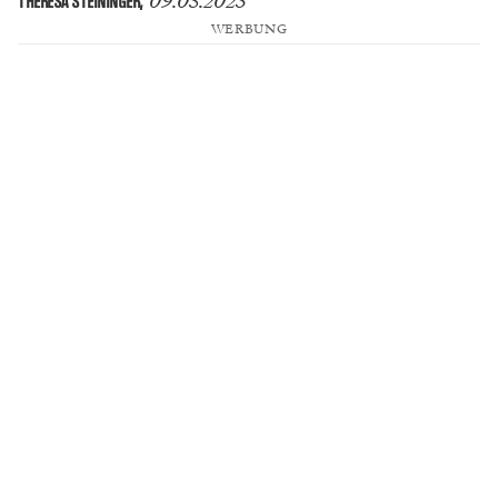
09.05.2023
THERESA STEININGER
,
WERBUNG