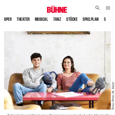
OPER
THEATER
MUSICAL
TANZ
STÜCKE
SPIELPLAN
SPIELS
Foto: Peter M. Mayr