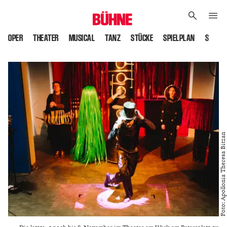
OPER
THEATER
MUSICAL
TANZ
STÜCKE
SPIELPLAN
SPIELS
Foto: Apollonia Theresa Bitzan