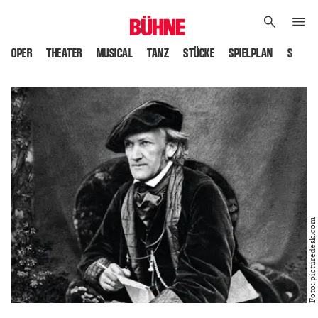
OPER
THEATER
MUSICAL
TANZ
STÜCKE
SPIELPLAN
SPIELS
Foto: picturedesk.com