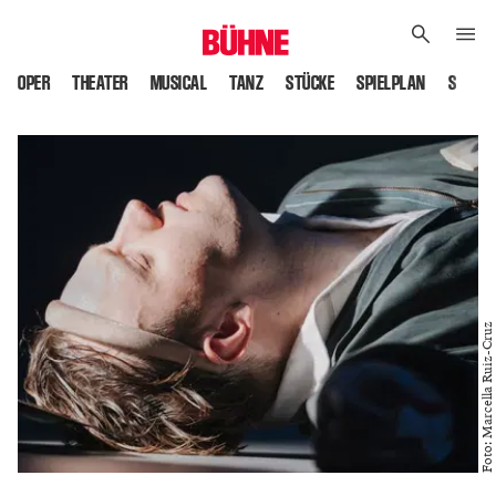
OPER
THEATER
MUSICAL
TANZ
STÜCKE
SPIELPLAN
SPIELS
Foto: Marcella Ruiz-Cruz