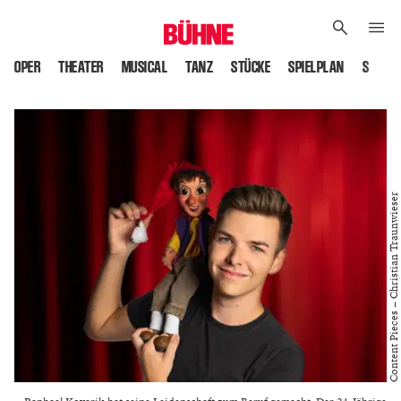
OPER
THEATER
MUSICAL
TANZ
STÜCKE
SPIELPLAN
SPIELS
Content Pieces – Christian Traunwieser