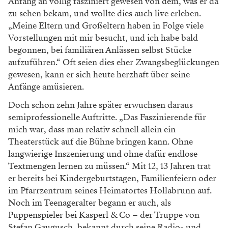
Anfang an völlig fasziniert gewesen von dem, was er da
zu sehen bekam, und wollte dies auch live erleben.
„Meine Eltern und Großeltern haben in Folge viele
Vorstellungen mit mir besucht, und ich habe bald
begonnen, bei familiären Anlässen selbst Stücke
aufzuführen.“ Oft seien dies eher Zwangsbeglückungen
gewesen, kann er sich heute herzhaft über seine
Anfänge amüsieren.
Doch schon zehn Jahre später erwuchsen daraus
semiprofessionelle Auftritte. „Das Faszinierende für
mich war, dass man relativ schnell allein ein
Theaterstück auf die Bühne bringen kann. Ohne
langwierige Inszenierung und ohne dafür endlose
Textmengen lernen zu müssen.“ Mit 12, 13 Jahren trat
er bereits bei Kindergeburtstagen, Familienfeiern oder
im Pfarrzentrum seines Heimatortes Hollabrunn auf.
Noch im Teenageralter begann er auch, als
Puppenspieler bei Kasperl & Co – der Truppe von
Stefan Gaugusch, bekannt durch seine Radio- und