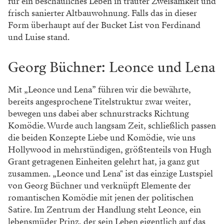
aber nicht immer handelt es sich dabei um Vornamen –
die durch das Bindewort „und“ zusammengehalten
werden. Was sich bei William Shakespeare schon ganz
gut bewährt hat, wurde am europäischen Festland von
Friedrich Schiller erfolgreich weitergeführt. Und zwar
mit „Kabale und Liebe“, einem der wichtigsten Dramen
des Sturm und Drang. Ferdinand und Luise, die beiden
Hauptfiguren, befinden sich in einer ähnlichen Lage
wie Shakespeares hoffnungslos verlorenes Liebespaar.
So spitzt sich ihr von Liebe getragenes Unglück im
Verlauf des Stückes immer weiter zu, bis sich auch ihr
tragisches Ende nicht mehr abwenden lässt.
In seiner Darstellung der Figurenkonstellation zieht
Schiller jedoch eine für die Zeit des Sturm und Drang
typische zusätzliche Ebene ein. Nämlich jene der
Darstellung gesellschaftlichen Schranken – in diesem
Fall zwischen Adel und Bürgertum. Als klassischer
Vertreter des Sturm und Drang versucht Ferdinand,