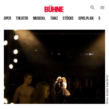
OPER
THEATER
MUSICAL
TANZ
STÜCKE
SPIELPLAN
SPIELS
Foto: Armin Smailovic