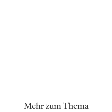
Patrick Marber: Closer
Clive Owen, Julia Roberts, Jude Law und Natalie
Portman verwickeln sich in eine verhängnisvolle
Ménage à quatre – wer an die Handlung von
„Hautnah" (im englischen Original „Closer") denkt, hat
automatisch den Hollywoodstreifen von Mike Nichols
im Kopf. Dass der Film auf einem Theaterstück basiert,