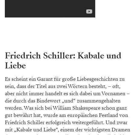
Zweiter Sieger, neben der Liebe natürlich, ist die
Filmindustrie. Sie hat das große Hollywood-Potenzial
des Stückes gut erkannt und mit Leonardo DiCaprio
als Romeo auch gleich alle Register gezogen. Am
Theater ging man mit dem Stoff weniger
eindimensional um. In Erinnerung bleibt zum Beispiel
David Böschs punkige Inszenierung am Burgtheater.
Oder auch Philipp Preuss Interpretation am
Volkstheater, in der er das schmachtende Duo ganz
einfach gegen ein Sextett ausgetauscht hat. Am
Valentinstag kann man sich das Stück übrigens digital
in einer Inszenierung von Jette Steckel ansehen. Mehr
Infos auf der Website des
Thalia Theaters
.