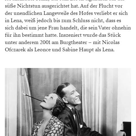
die alte Ordnung zu sprengen und präsentiert sich
dabei als von der Idee der absoluten Liebe Besessener.
Achtung: Was auf den ersten Blick unglaublich
romantisch klingt, könnte sich im realen Leben
allerdings als durchaus problematisch erweisen.
Bedingungslosigkeit ist nämlich nur selten ein Garant
für ein beschauliches Leben in trauter Zweisamkeit und
frisch sanierter Altbauwohnung. Falls das in dieser
Form überhaupt auf der Bucket List von Ferdinand
und Luise stand.
Georg Büchner: Leonce und Lena
Mit „Leonce und Lena” führen wir die bewährte,
bereits angesprochene Titelstruktur zwar weiter,
bewegen uns dabei aber schnurstracks Richtung
Komödie. Wurde auch langsam Zeit, schließlich passen
die beiden Konzepte Liebe und Komödie, wie uns