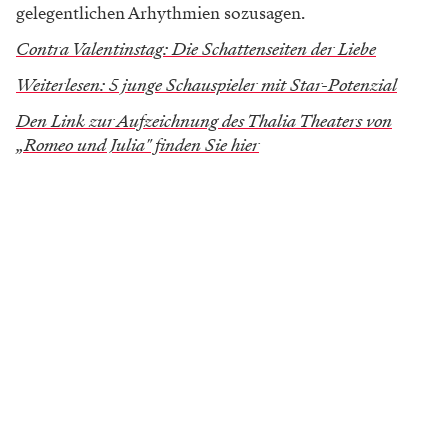
Schauspieler, Komponist und Sänger war, schrieb
einen seiner populärsten Songs, „Some Day I'll Find
You", für das Stück.
WERBUNG