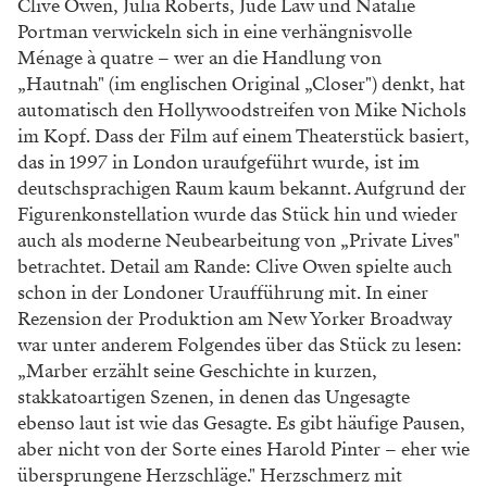
Noël Coward
: Private Lives
Das Stück entspricht dem im englischen Raum sehr
viel weiter verbreiteten Genre des Konversationsstücks
(
Comedy of Manners
). Es wurde 1930 uraufgeführt und
erzählt die Geschichte eines geschiedenen Paares, das
während der Flitterwochen mit ihren neuen
Ehepartnern entdeckt, dass sie im selben Hotel in
benachbarten Zimmern übernachten. Es dauert nicht
lange bis sie erkennen, dass sie immer noch Gefühle
füreinander haben. Daraufhin entspinnt sich ein neues
Kapitel ihrer gemeinsamen Geschichte, das sich mit
dem Satz „Sie können nicht miteinander, aber auch
nicht ohne einander" ganz gut zusammenfassen lässt.
Große Gefühle und kleine bis mittelgroße
Gewaltausbrüche inklusive. Die Liebesszene im
zweiten Akt wurde in Großbritannien beinahe zensiert.
Coward, der nicht nur Autor, sondern auch