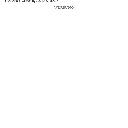
12.02.2021
SARAH WETZLMAYR
,
WERBUNG