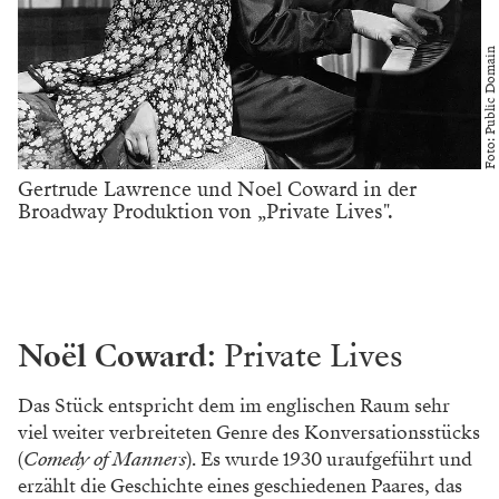
Hollywood in mehrstündigen, größtenteils von Hugh
Grant getragenen Einheiten gelehrt hat, ja ganz gut
zusammen. „Leonce und Lena" ist das einzige Lustspiel
von Georg Büchner und verknüpft Elemente der
romantischen Komödie mit jenen der politischen
Satire. Im Zentrum der Handlung steht Leonce, ein
lebensmüder Prinz, der sein Leben eigentlich auf das
süße Nichtstun ausgerichtet hat. Auf der Flucht vor
der unendlichen Langeweile des Hofes verliebt er sich
in Lena, weiß jedoch bis zum Schluss nicht, dass es
sich dabei um jene Frau handelt, die sein Vater ohnehin
für ihn bestimmt hatte. Inszeniert wurde das Stück
unter anderem 2001 am Burgtheater – mit Nicolas
Ofczarek als Leonce und Sabine Haupt als Lena.