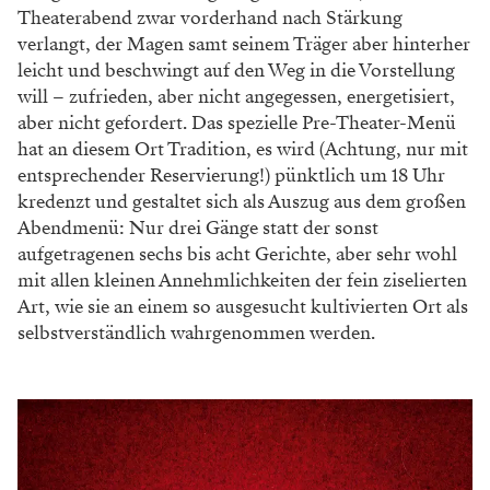
Besitzerin Christina Stahl mit Sohn Ferdinand und
Dackel Gini.
Das Früher und das Heute
Die Zeiten sind ein bisserl anders heute. Inzwischen
wird generell früher zu Abend gegessen, womit das
Souper eher vor statt nach der Aufführung steigen soll
– und sei es nur, weil die meisten Restaurants längst
Küchenschluss haben, wenn der Vorhang sich senkt.
Ein besonderer Kraftort für diesen Genuss vor dem
Kunstgenuss ist das „Restaurant Kommod“ in der
Strozzigasse, kaum 200 Meter von der Josefstadt
entfernt. Tina und Stephan Stahl haben hier einen Ort
von besonderer Intimität geschaffen. Gerade einmal
sechs Tische haben in dieser Schmuckschatulle von
einem Restaurant Platz, eingefasst von prächtig
intarsierten Lamperien, mit einem betörend rot