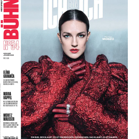
und eingelegten grünen Nüssen – eine unverschämt
elegante Interpretation. Und dann saftig geschmort,
mit dunkel schillerndem Jus glasiert, auf einem herb-
molligen, mit Obers montierten Walnussjus, mit
Kürbis in gegrillter und confierter Form. Die Zutaten
sind in beiden Fällen fast genau dieselben, die
Interpretationen aber zeigen zwei völlig gegensätzliche
Facetten ihrer Erscheinungsform – so köstlich
schmeckt Intelligenz, großartiges Handwerk und
Freude am virtuosen Verwirrspiel.
Und dann ab ins Theater
Die Speisenfolge ist so getaktet, dass man zu keiner
Sekunde Sorge haben muss, nicht rechtzeitig um 19:30
Uhr auf seinem Platz in der Josefstadt zu sein – im
Gegenteil. Nach dem Dessert – einer leichten, nur
verhalten süßen Kletzenmousse mit Ganachekern samt
einer Nocke aus extrem schmelzigem Schokoladeneis