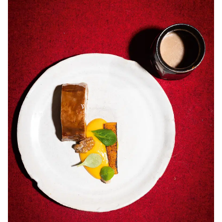
leuchtenden Kussmund aus Papier über der Schank –
ein Objekt der Künstlerin und Freundin des Hauses
Lori Rosenberg, dass sie den Betreibern zur Eröffnung
vermacht hat.
Kraftort auch deshalb, weil die Stahls eben kunstaffine
Zeitgenossen sind und ganz genau wissen, dass so ein
Theaterabend zwar vorderhand nach Stärkung
verlangt, der Magen samt seinem Träger aber hinterher
leicht und beschwingt auf den Weg in die Vorstellung
will – zufrieden, aber nicht angegessen, energetisiert,
aber nicht gefordert. Das spezielle Pre-Theater-Menü
hat an diesem Ort Tradition, es wird (Achtung, nur mit
entsprechender Reservierung!) pünktlich um 18 Uhr
kredenzt und gestaltet sich als Auszug aus dem großen
Abendmenü: Nur drei Gänge statt der sonst
aufgetragenen sechs bis acht Gerichte, aber sehr wohl
mit allen kleinen Annehmlichkeiten der fein ziselierten
Art, wie sie an einem so ausgesucht kultivierten Ort als