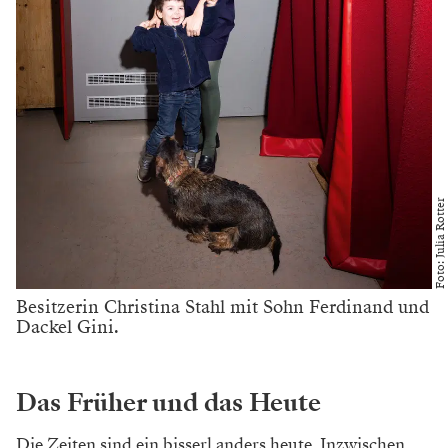
einem mondänen Restaurant oder – kennt man heute
kaum mehr – der glanzvollen Einladung zum Diner in
privatem Rahmen gekoppelt. Das eine ohne das
andere? Da hätten sich, nur ein Beispiel, die Schratt
und der Kaiser gar nie beim Souper kennengelernt.
Nicht einmal professionelle Kritiker wie Peter
Altenberg oder Alfred Polgar, die tags darauf liefern
mussten, hätten sich das Souper nach der Premiere
entgehen lassen wollen. Man ist doch von Kultur!