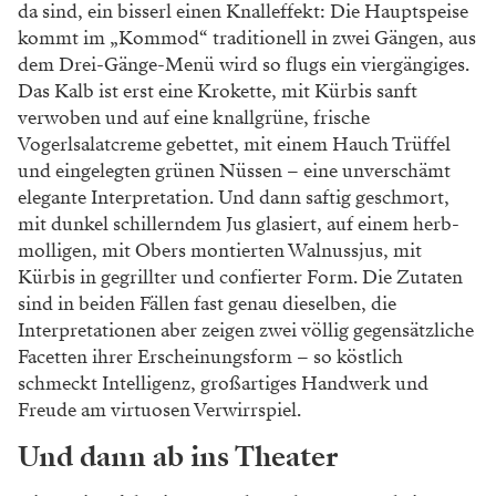
die Aromen aus dem Grünen auf unwiderstehlich
anziehende Art auf die Teller zu bringen. Das kann,
jetzt im Winter, etwa Gelbe Rübe sein, mit Langpfeffer
seidenweich geschmort, die in ihrem Sud serviert wird
und ein bissl frisch gemachten Buttermilchkäse
obendrauf bekommt: Irrsinnig intensive Aromen,
bitter und süß, vom komplexen Geschmack des
Pfeffers völlig durchdrungen – wirkt beim ersten
Bissen fast medizinisch in seiner Kraft, legt sich dann
aber umso wohliger und mit nicht enden wollendem
Nachhall auf die Papillen. Oder Kohlrabi, roh und
hauchdünn geschnitten, mit aufgeschäumtem
Schafkäse von Nuart, scharfem Senfkohl und einem
Sud aus Kohlrabisaft – federleicht, kraftvoll, ein
Vergnügen in Sachen seidenweicher Knackigkeit.