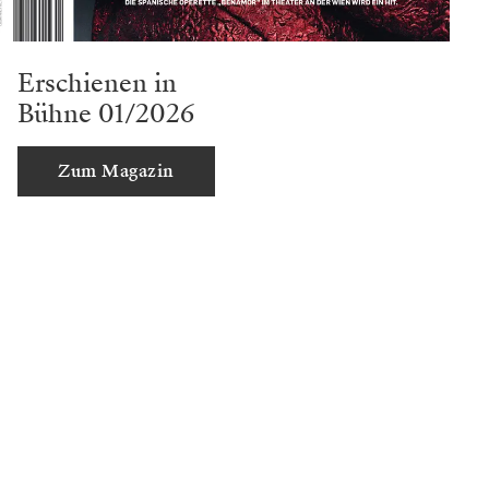
– ist noch ganz locker Zeit für einen Espresso. Und den
sollte man sich hier nicht entgehen lassen – weil er
wirklich gut und heiß und italienisch in der Tasse steht.
Aber auch, weil so ein Kaffee vor der Vorstellung ganz
einfach eine gute Idee ist.
Route