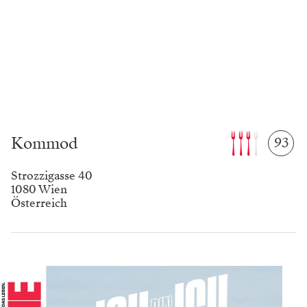
Foto: Julia Rotter
Stephan und Christina Stahl, Anna-Lena Makoru
und Benjamin Stangl (v. l.).
Keine Frage des Gangs
Dann gibt’s, zumindest für Leute, die zum ersten Mal
da sind, ein bisserl einen Knalleffekt: Die Hauptspeise
kommt im „Kommod“ traditionell in zwei Gängen, aus
dem Drei-Gänge-Menü wird so flugs ein viergängiges.
Das Kalb ist erst eine Krokette, mit Kürbis sanft
verwoben und auf eine knallgrüne, frische
Vogerlsalatcreme gebettet, mit einem Hauch Trüffel