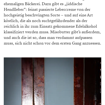
gleich mit besonderer Kunstfertigkeit und ebensolcher
Liebe zum Gemüse aufblitzen. Panburi, eigentlich aus
der indischen Küche bekannt, sind hauchdünne,
knusprige, im Mund wie Glas splitternde Sphären aus
frittiertem Grieß. Im „Kommod“ werden sie dieser
Tage einerseits mit schon im Frühling eingelegtem,
knackigem Spargel gefüllt und mit einer umamisatten
Emulsion aus der Haut jener Forelle nappiert, die man
als Theaterfreund an diesem Abend eben nicht
genießen wird – sie ist Teil des größeren Menüs. Der
zweite Panburi hat gedörrte Paradeiser, noch von der
sommerlichen Ernte des Hausgärtners Nikolaus im
Klostergarten (Laab im Walde), und ein paar Tupfer
frische Lauchmayonnaise verpasst bekommen – ein
wehmütiger Gruß des letzten Sommers.
WERBUNG