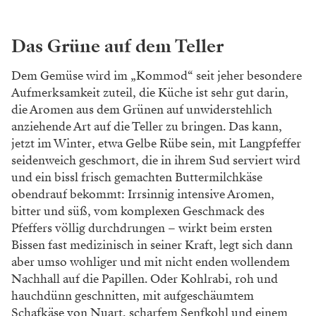
Ein bisserl ein Schwipserl
Dazu gibt es einen Schluck Crémant von Clotilde
Davenne aus dem Burgund, richtig gutes, straffes
Zeug, der enorme Weinkeller von Sommelière
Christina Stahl ist mit Fokus auf biodynamisch und
naturbelassen ausgebaute Weine zusammengestellt.
Weiter geht es mit dem vor Ort gebackenen
Sauerteigbrot, knusprig und von prächtiger Tiefe der
Aromen – wir befinden uns hier nicht zufällig in einer
ehemaligen Bäckerei. Dazu gibt es „jiddische
Hendlleber“: feinst passierte Lebercreme von der
hochgeistig beschwingten Sorte – und auf eine Art
köstlich, die als noch suchtgefährdender als der
reichlich in ihr zum Einsatz gekommene Edelalkohol
klassifiziert werden muss. Misobutter gibt’s außerdem,