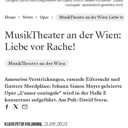
Dirigent David Stern begründete die Opera Fuoco, dessen Orchester "L'amor
coniugale" musikalisch gestalten wird.
Home
News
Oper
MusikTheater an der Wien: Liebe vor 
MusikTheater an der Wien:
Liebe vor Rache!
MusikTheater an der Wien
Amouröse Verstrickungen, rasende Eifersucht und
finstere Mordpläne: Johann Simon Mayrs gefeierte
Oper „L‘amor coniugale“ wird in der Halle E
konzertant aufgeführt. Am Pult: David Stern.
21.09.2023
KLAUS PETER VOLLMANN
,