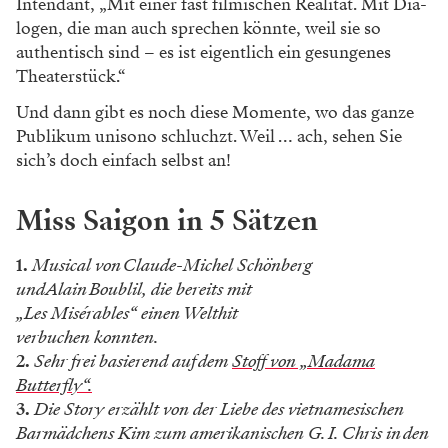
Intendant, „Mit einer fast filmischen Realität. Mit Dia­
logen, die man auch sprechen könnte, weil sie so
authentisch sind – es ist eigentlich ein gesungenes
Theaterstück.“
Und dann gibt es noch diese Momente, wo das ganze
Publikum unisono schluchzt. Weil … ach, sehen Sie
sich’s doch einfach selbst an!
Miss Saigon in 5 Sätzen
1.
Musical von Claude-Michel Schönberg
und Alain Boublil, die bereits mit
„Les Misérables“ einen Welthit
­verbuchen konnten.
2.
Sehr frei basierend auf dem
Stoff von ­„Madama
Butterfly“.
3.
Die Story erzählt von der Liebe des ­vietnamesischen
Barmädchens Kim zum amerikanischen G. I. Chris in den