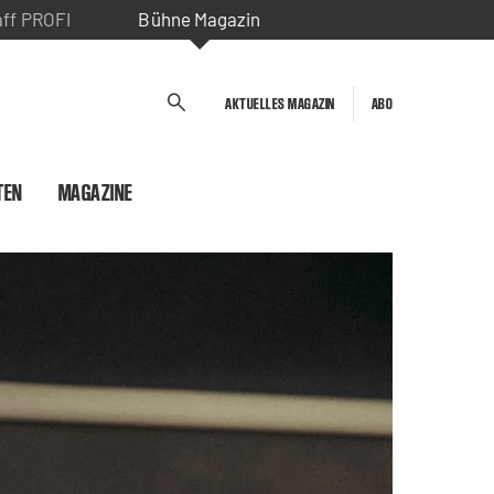
aff PROFI
Bühne Magazin
AKTUELLES MAGAZIN
ABO
TEN
MAGAZINE