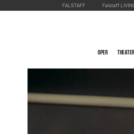
FALSTAFF
Falstaff LIVIN
OPER
THEATE