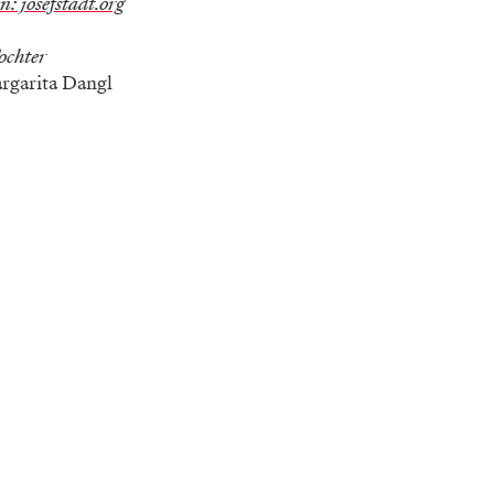
: josefstadt.org
ochter
argarita Dangl