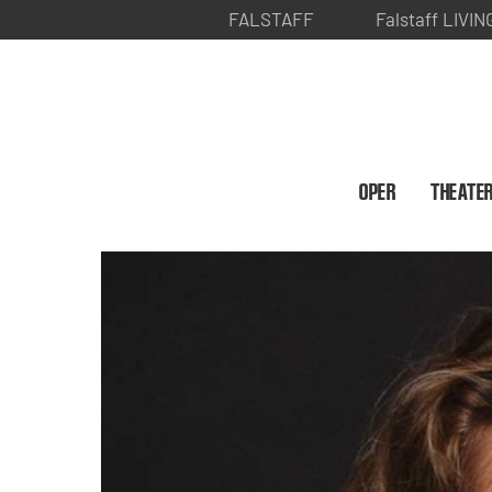
FALSTAFF
Falstaff LIVIN
OPER
THEATE