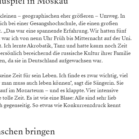
auspiel in Moskau
kleinen – geographischen eher größeren – Umweg. In
ich bei einer Gesangshochschule, die einen großen
. „Das war eine spannende Erfahrung. Wir hatten fünf
 war ich von neun Uhr Früh bis Mitternacht auf der Uni.
t. Ich lernte Akrobatik, Tanz und hatte kaum noch Zeit
persönlich bereichernd die russische Kultur ihrer Familie
en, da sie in Deutschland aufgewachsen war.
eine Zeit für sein Leben. Ich finde es zwar wichtig, viel
r man muss auch leben können", sagt die Sängerin. Sie
lauf im Mozarteum – und es klappte. Vier intensive
tolle Zeit. Es ist wie eine Blase: Alle sind sehr lieb
ch gegenseitig. So etwas wie Konkurrenzdruck kennt
nschen bringen