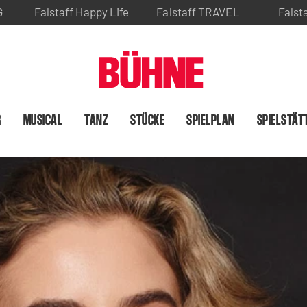
G
Falstaff Happy Life
Falstaff TRAVEL
Falst
R
MUSICAL
TANZ
STÜCKE
SPIELPLAN
SPIELSTÄT