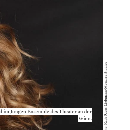
Foto: Katja Rivas-Liebmann/Monarca Studios
ied im Jungen Ensemble des Theater an der
Wien.