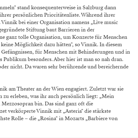
mmeln" stand konsequenterweise in Salzburg dann
rer persönlichen Prioritätenliste. Während ihrer
ia Vinnik bei einer Organisation namens „Live music
egründete Stiftung baut Barrieren in der
ine ganz tolle Organisation, um Konzerte für Menschen
keine Möglichkeit dazu hätten", so Vinnik. In diesem
n Gefängnissen, für Menschen mit Behinderungen und in
es Publikum besonders. Aber hier ist man so nah dran.
 oder nicht. Da waren sehr berührende und bereichernde
k am Theater an der Wien engagiert. Zuletzt war sie
n zu erleben, was ihr auch persönlich liegt: „Mein
in Mezzosopran bin. Das sind ganz oft die
zet verkörperte Vinnik mit „Asteria" die stärkste
chste Rolle – die „Rosina" in Mozarts „Barbiere von