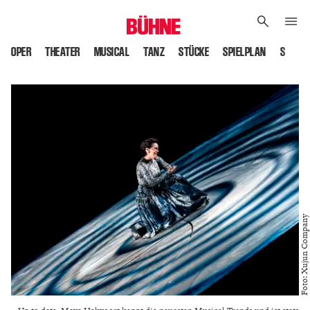
OPER
THEATER
MUSICAL
TANZ
STÜCKE
SPIELPLAN
SPIELS
Foto: Xujun Company