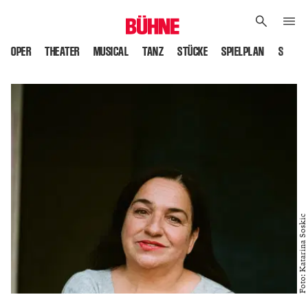
OPER
THEATER
MUSICAL
TANZ
STÜCKE
SPIELPLAN
SPIELS
Foto: Katarina Soskic