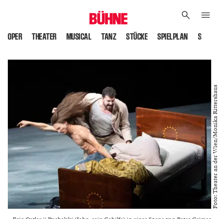
OPER
THEATER
MUSICAL
TANZ
STÜCKE
SPIELPLAN
SPIELS
Foto: Theater an der Wien/Monika Rittershaus