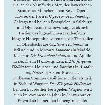
u.a. an der New Yorker Met, der Bayerischen
Staatsoper München, dem Royal Opera
House, der Pariser Oper sowie in Venedig,
Chicago und bei den Festspielen in Salzburg
und Glyndebourne, bevorzugt er aktuell
Partien des jugendlichen Heldenfachs.
Jüngste Höhepunkte waren u.a. die Titelrollen
in Offenbachs
Les Contes d’ Hoffmann
in
Brüssel und in Mozarts
Idomeneo
in Madrid,
Kaiser in
Die Frau ohne Schatten
und Apollo
in
Daphne
in Hamburg, Erik in
Der fliegende
Holländer
in Houston und Bacchus in
Ariadne
auf Naxos
in Aix-en-Provence.
In
diesem Sommer debütierte Cutler als Erik
in Richard Wagners
Der Fliegende Holländer
bei den Bayreuther Festspielen. Wagner wird
auch im kommenden Jahr ein Schwerpunkt:
Er wird ab Jänner den Lohengrin an der