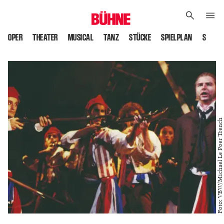
OPER
THEATER
MUSICAL
TANZ
STÜCKE
SPIELPLAN
SPIELS
Foto: VBW/Michael Le Poer Trench