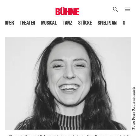
OPER
THEATER
MUSICAL
TANZ
STÜCKE
SPIELPLAN
SPIELS
Foto: Petra Rautenstrauch