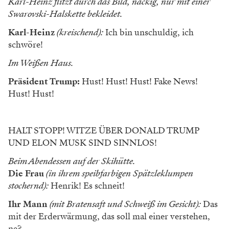
Karl-Heinz flitzt durch das Bild, nackig, nur mit einer
Swarovski-Halskette bekleidet.
Karl-Heinz
(kreischend):
Ich bin unschuldig, ich
schwöre!
Im Weißen Haus.
Präsident Trump:
Hust! Hust! Hust! Fake News!
Hust! Hust!
HALT STOPP! WITZE ÜBER DONALD TRUMP
UND ELON MUSK SIND SINNLOS!
Beim Abendessen auf der Skihütte.
Die Frau
(in ihrem speibfarbigen Spätzleklumpen
stochernd):
Henrik! Es schneit!
Ihr Mann
(mit Bratensaft und Schweiß im Gesicht):
Das
mit der Erderwärmung, das soll mal einer verstehen,
ne?