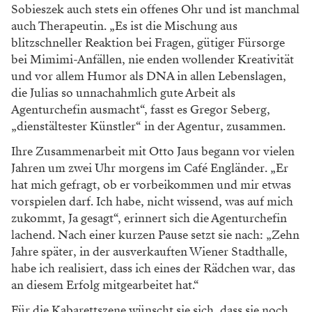
Sobieszek auch stets ein offenes Ohr und ist manchmal
auch Therapeutin. „Es ist die Mischung aus
blitzschneller Reaktion bei Fragen, gütiger Fürsorge
bei Mimimi-Anfällen, nie enden wollender Kreativität
und vor allem Humor als DNA in allen Lebenslagen,
die Julias so unnachahmlich gute Arbeit als
Agenturchefin ausmacht“, fasst es Gregor Seberg,
„dienstältester Künstler“ in der Agentur, zusammen.
Ihre Zusammenarbeit mit Otto Jaus begann vor vielen
Jahren um zwei Uhr morgens im Café Engländer. „Er
hat mich gefragt, ob er vorbeikommen und mir etwas
vorspielen darf. Ich habe, nicht wissend, was auf mich
zukommt, Ja gesagt“, erinnert sich die Agenturchefin
lachend. Nach einer kurzen Pause setzt sie nach: „Zehn
Jahre später, in der ausverkauften Wiener Stadthalle,
habe ich realisiert, dass ich eines der Rädchen war, das
an diesem Erfolg mitgearbeitet hat.“
Für die Kabarettszene wünscht sie sich, dass sie noch