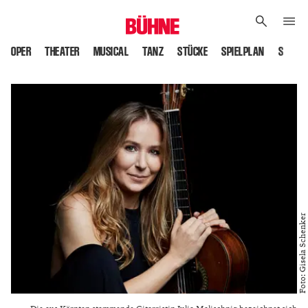
OPER
THEATER
MUSICAL
TANZ
STÜCKE
SPIELPLAN
SPIELS
Foto: Gisela Schenker