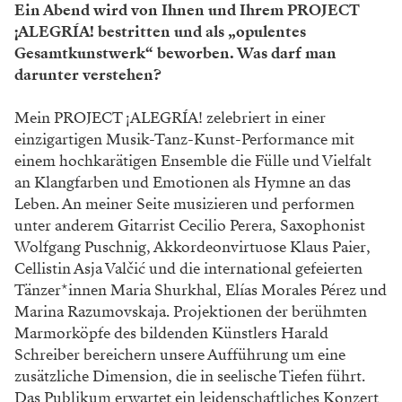
Ein Abend wird von Ihnen und Ihrem PROJECT
¡ALEGRÍA! bestritten und als „opulentes
Gesamtkunstwerk“ beworben. Was darf man
darunter verstehen?
Mein PROJECT ¡ALEGRÍA! zelebriert in einer
einzigartigen Musik-Tanz-Kunst-Performance mit
einem hochkarätigen Ensemble die Fülle und Vielfalt
an Klangfarben und Emotionen als Hymne an das
Leben. An meiner Seite musizieren und performen
unter anderem Gitarrist Cecilio Perera, Saxophonist
Wolfgang Puschnig, Akkordeonvirtuose Klaus Paier,
Cellistin Asja Valčić und die international gefeierten
Tänzer*innen Maria Shurkhal, Elías Morales Pérez und
Marina Razumovskaja. Projektionen der berühmten
Marmorköpfe des bildenden Künstlers Harald
Schreiber bereichern unsere Aufführung um eine
zusätzliche Dimension, die in seelische Tiefen führt.
Das Publikum erwartet ein leidenschaftliches Konzert