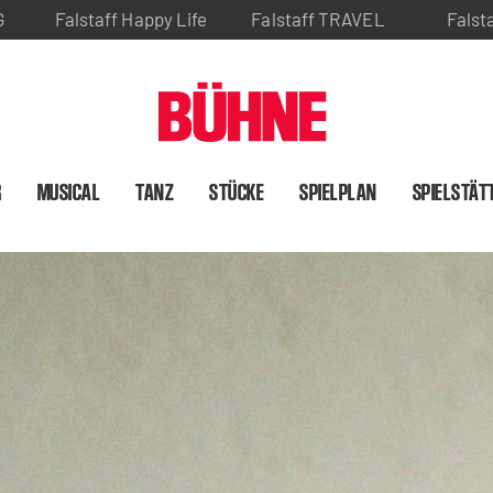
G
Falstaff Happy Life
Falstaff TRAVEL
Falst
R
MUSICAL
TANZ
STÜCKE
SPIELPLAN
SPIELSTÄT