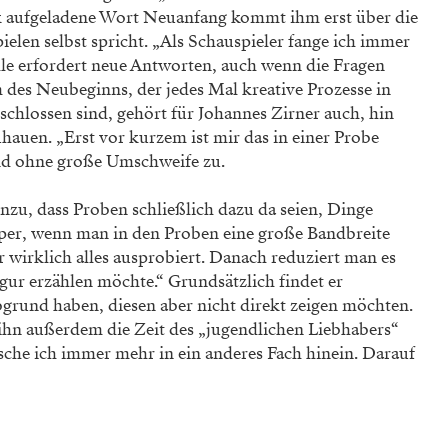
rk aufgeladene Wort Neuanfang kommt ihm erst über die
pielen selbst spricht. „Als Schauspieler fange ich immer
olle erfordert neue Antworten, auch wenn die Fragen
m des Neubeginns, der jedes Mal kreative Prozesse in
eschlossen sind, gehört für Johannes Zirner auch, hin
hauen. „Erst vor kurzem ist mir das in einer Probe
 und ohne große Umschweife zu.
inzu, dass Proben schließlich dazu da seien, Dinge
uper, wenn man in den Proben eine große Bandbreite
wirklich alles ausprobiert. Danach reduziert man es
gur erzählen möchte.“ Grundsätzlich findet er
Abgrund haben, diesen aber nicht direkt zeigen möchten.
ür ihn außerdem die Zeit des „jugendlichen Liebhabers“
sche ich immer mehr in ein anderes Fach hinein. Darauf