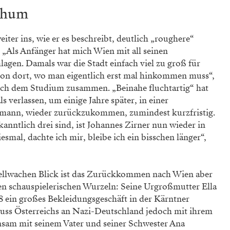
chum
iter ins, wie er es beschreibt, deutlich „roughere“
Als Anfänger hat mich Wien mit all seinen
lagen. Damals war die Stadt einfach viel zu groß für
hon dort, wo man eigentlich erst mal hinkommen muss“,
nach dem Studium zusammen. „Beinahe fluchtartig“ hat
ls verlassen, um einige Jahre ­später, in einer
tmann, wieder zurückzukommen, zumindest kurzfristig.
kanntlich drei sind, ist Johannes Zirner nun wieder in
mal, dachte ich mir, bleibe ich ein bisschen länger“,
ellwachen Blick ist das Zurückkommen nach Wien aber
en schauspielerischen Wurzeln: Seine Urgroßmutter Ella
8 ein großes Bekleidungsgeschäft in der Kärntner
uss Österreichs an Nazi-Deutschland jedoch mit ihrem
nsam mit seinem Vater und seiner Schwester Ana