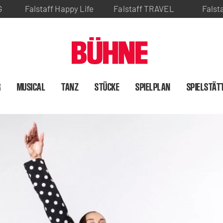
G
Falstaff Happy Life
Falstaff TRAVEL
Falst
R
MUSICAL
TANZ
STÜCKE
SPIELPLAN
SPIELSTÄT