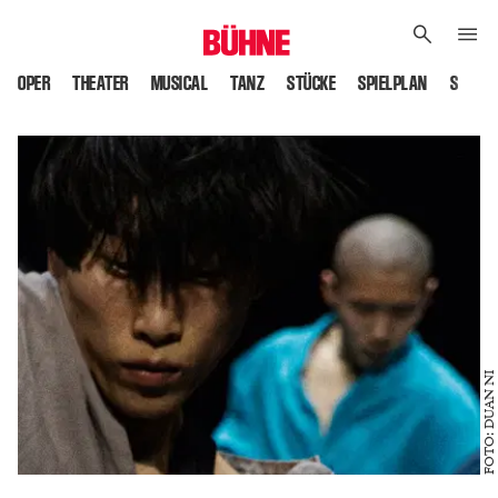
OPER
THEATER
MUSICAL
TANZ
STÜCKE
SPIELPLAN
SPIELS
FOTO: DUAN NI