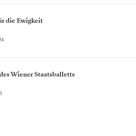
r die Ewigkeit
24
 des Wiener Staatsballetts
3