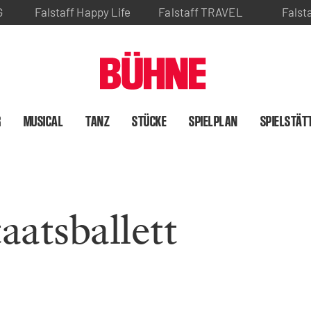
G
Falstaff Happy Life
Falstaff TRAVEL
Falst
R
MUSICAL
TANZ
STÜCKE
SPIELPLAN
SPIELSTÄT
aatsballett