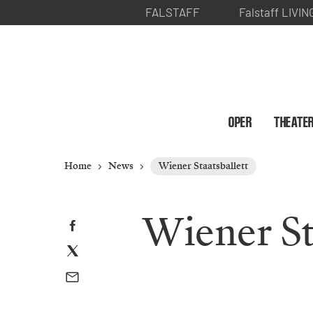
FALSTAFF
Falstaff LIVIN
OPER
THEATE
Home
News
Wiener Staatsballett
Wiener St