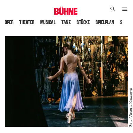
OPER
THEATER
MUSICAL
TANZ
STÜCKE
SPIELPLAN
SPIELS
Foto: Victoria Nazarova