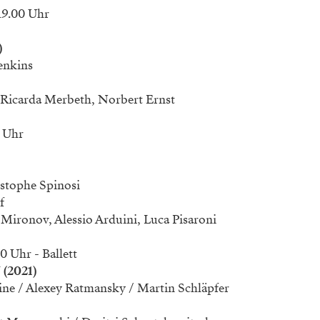
19.00 Uhr
)
enkins
e, Ricarda Merbeth, Norbert Ernst
0 Uhr
istophe Spinosi
f
 Mironov, Alessio Arduini, Luca Pisaroni
0 Uhr - Ballett
(2021)
ne / Alexey Ratmansky / Martin Schläpfer