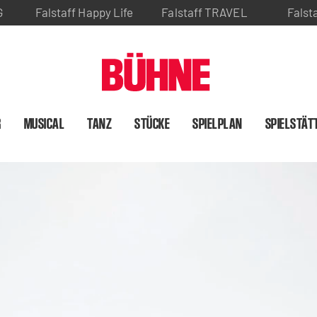
G
Falstaff Happy Life
Falstaff TRAVEL
Falst
R
MUSICAL
TANZ
STÜCKE
SPIELPLAN
SPIELSTÄT