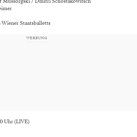
t Mussorgski / Dmitri Schostakowitsch
eimer
 Wiener Staatsballetts
WERBUNG
00 Uhr (LIVE)