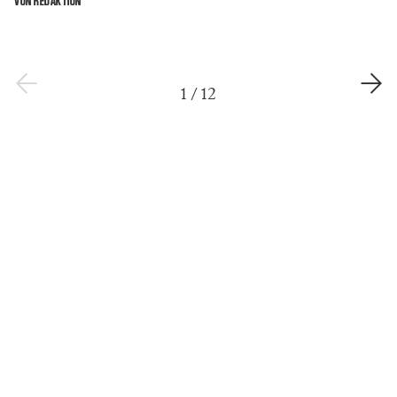
VON REDAKTION
1
/
12