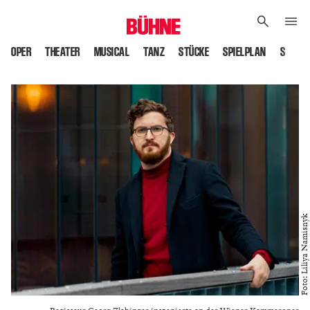
OPER
THEATER
MUSICAL
TANZ
STÜCKE
SPIELPLAN
SPIELS
Foto: Liliya Namisnyk