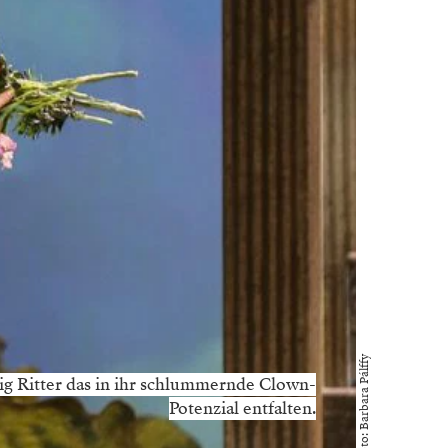
Foto: Barbara Pálffy
g Ritter das in ihr schlummernde Clown-
Potenzial entfalten.