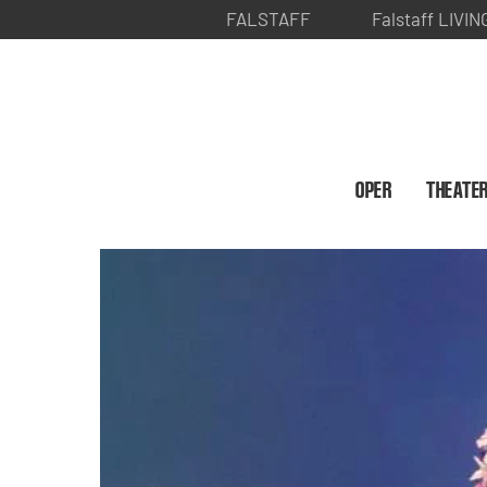
FALSTAFF
Falstaff LIVIN
OPER
THEATE