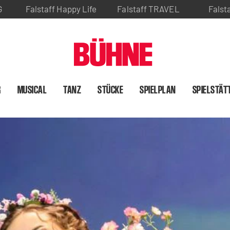
G
Falstaff Happy Life
Falstaff TRAVEL
Falst
R
MUSICAL
TANZ
STÜCKE
SPIELPLAN
SPIELSTÄT