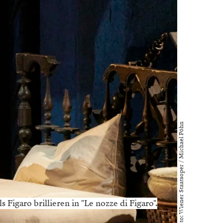
Foto: Wiener Staatsoper / Michael Pöhn
s Figaro brillieren in "Le nozze di Figaro".