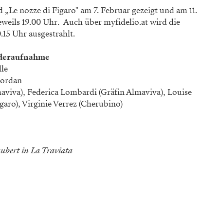
d „Le nozze di Figaro" am 7. Februar gezeigt und am 11.
eweils 19.00 Uhr. Auch über myfidelio.at wird die
15 Uhr ausgestrahlt.
deraufnahme
lle
Jordan
maviva), Federica Lombardi (Gräfin Almaviva), Louise
igaro), Virginie Verrez (Cherubino)
aubert in La Traviata