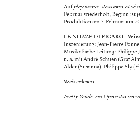
Auf
play.wiener-staatsoper.at
wir
Februar wiederholt, Beginn ist j
Produktion am 7. Februar um 20.
LE NOZZE DI FIGARO - Wie
Inszenierung: Jean-Pierre Ponne
Musikalische Leitung: Philippe 
u. a. mit Andrè Schuen (Graf Al
Alder (Susanna), Philippe Sly (F
Weiterlesen
Pretty Yende, ein Opernstar verz