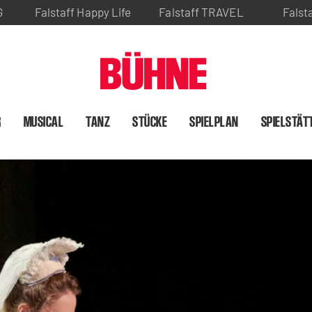
G
Falstaff Happy Life
Falstaff TRAVEL
Falst
R
MUSICAL
TANZ
STÜCKE
SPIELPLAN
SPIELSTÄT