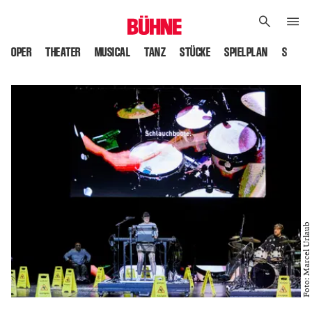
OPER
THEATER
MUSICAL
TANZ
STÜCKE
SPIELPLAN
SPIELS
Foto: Marcel Urlaub