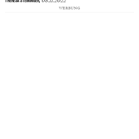
08.11.2022
THERESA STEININGER
,
WERBUNG