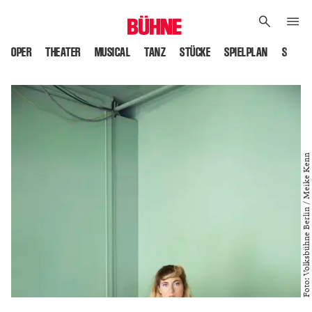
OPER
THEATER
MUSICAL
TANZ
STÜCKE
SPIELPLAN
SPIELS
Foto: Volksbühne Berlin / Meike Kenn