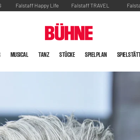
G
Falstaff Happy Life
Falstaff TRAVEL
Falst
R
MUSICAL
TANZ
STÜCKE
SPIELPLAN
SPIELSTÄT