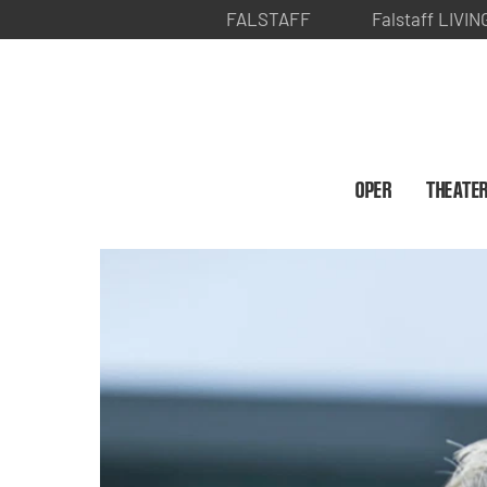
FALSTAFF
Falstaff LIVIN
OPER
THEATE