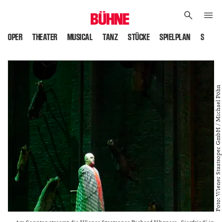
OPER
THEATER
MUSICAL
TANZ
STÜCKE
SPIELPLAN
SPIELS
Foto: Wiener Staatsoper GmbH / Michael Pöhn