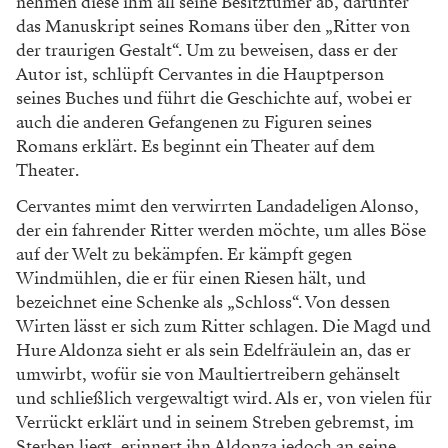
nehmen diese ihm all seine Besitztümer ab, darunter
das Manuskript seines Romans über den „Ritter von
der traurigen Gestalt“. Um zu beweisen, dass er der
Autor ist, schlüpft Cervantes in die Hauptperson
seines Buches und führt die Geschichte auf, wobei er
auch die anderen Gefangenen zu Figuren seines
Romans erklärt. Es beginnt ein Theater auf dem
Theater.
Cervantes mimt den verwirrten Landadeligen Alonso,
der ein fahrender Ritter werden möchte, um alles Böse
auf der Welt zu bekämpfen. Er kämpft gegen
Windmühlen, die er für einen Riesen hält, und
bezeichnet eine Schenke als „Schloss“. Von dessen
Wirten lässt er sich zum Ritter schlagen. Die Magd und
Hure Aldonza sieht er als sein Edelfräulein an, das er
umwirbt, wofür sie von Maultiertreibern gehänselt
und schließlich vergewaltigt wird. Als er, von vielen für
Verrückt erklärt und in seinem Streben gebremst, im
Sterben liegt, erinnert ihn Aldonza jedoch an seine