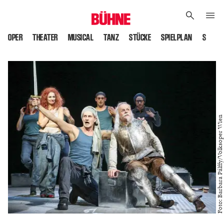
OPER
THEATER
MUSICAL
TANZ
STÜCKE
SPIELPLAN
SPIELS
Foto: Barbara Pálffy/Volksoper Wien